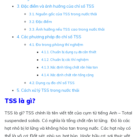
Đặc điểm và ảnh hưởng của chỉ số TSS
Nguồn gốc của TSS trong nước thải
Đặc điểm
Ảnh hưởng nếu TSS cao trong nước thải
Các phương pháp đo chỉ số TSS
Đo trong phòng thí nghiệm
Chuẩn bị dụng cụ đo cần thiết
Chuẩn bị cốc thí nghiệm
Xác định tổng chất rắn hòa tan
Xác định chất rắn tổng cộng
Dụng cụ đo chỉ số TSS
Cách xử lý TSS trong nước thải
TSS là gì?
TSS là gì? TSS chính là tên viết tắt của cụm từ tiếng Anh – Total
suspended solids. Có nghĩa là tổng chất rắn lơ lửng. Đó là các
hạt nhỏ bị lơ lửng và không hòa tan trong nước. Các hạt này có
thể là vô cơ: Đất sét, phù sa, hạt bùn…Hoặc hữu cơ: sợi thực vật,