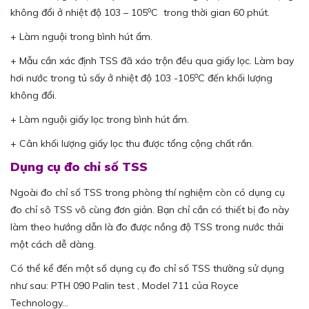
o
không đổi ở nhiệt độ 103 – 105
C trong thời gian 60 phút.
+ Làm nguội trong bình hút ẩm.
+ Mẫu cần xác định TSS đã xáo trộn đều qua giấy lọc. Làm bay
o
hơi nước trong tủ sấy ở nhiệt độ 103 -105
C đến khối lượng
không đổi.
+ Làm nguội giấy lọc trong bình hút ẩm.
+ Cân khối lượng giấy lọc thu được tổng cộng chất rắn.
Dụng cụ đo chỉ số TSS
Ngoài đo chỉ số TSS trong phòng thí nghiệm còn có dụng cụ
đo chỉ sô TSS vô cùng đơn giản. Bạn chỉ cần có thiết bị đo này
làm theo hướng dẫn là đo được nồng độ TSS trong nước thải
một cách dễ dàng.
Có thể kể đến một số dụng cụ đo chỉ số TSS thường sử dụng
như sau: PTH 090 Palin test , Model 711 của Royce
Technology…