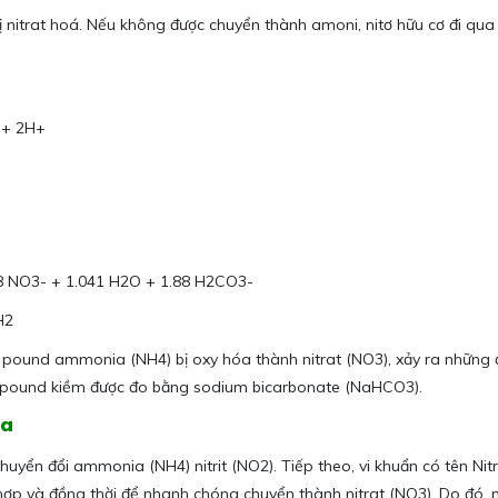
ị nitrat hoá. Nếu không được chuyển thành amoni, nitơ hữu cơ đi qua
+ 2H+
8 NO3- + 1.041 H2O + 1.88 H2CO3-
H2
ỗi pound ammonia (NH4) bị oxy hóa thành nitrat (NO3), xảy ra những 
12 pound kiềm được đo bằng sodium bicarbonate (NaHCO3).
óa
uyển đổi ammonia (NH4) nitrit (NO2). Tiếp theo, vi khuẩn có tên Nitr
 hợp và đồng thời để nhanh chóng chuyển thành nitrat (NO3). Do đó, n