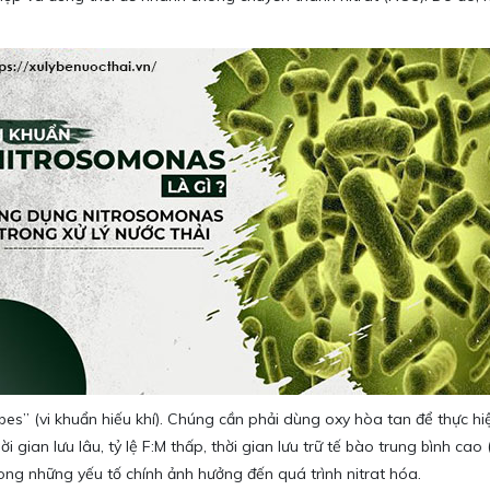
obes” (vi khuẩn hiếu khí). Chúng cần phải dùng oxy hòa tan để thực hiệ
hời gian lưu lâu, tỷ lệ F:M thấp, thời gian lưu trữ tế bào trung bình
rong những yếu tố chính ảnh hưởng đến quá trình nitrat hóa.