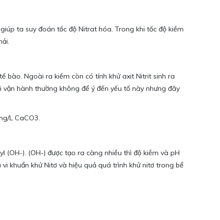
giúp ta suy đoán tốc độ Nitrat hóa. Trong khi tốc độ kiềm
ải.
bào. Ngoài ra kiềm còn có tính khử axit Nitrit sinh ra
ời vận hành thường không để ý đến yếu tố này nhưng đây
 mg/L CaCO3.
xyl (OH-). (OH-) được tạo ra càng nhiều thì độ kiềm và pH
vi khuẩn khử Nitơ và hiệu quả quá trình khử nitơ trong bể