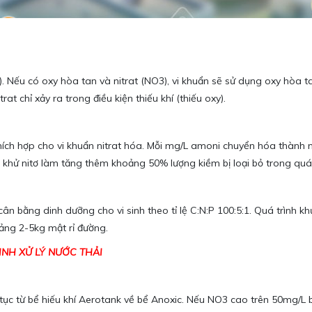
). Nếu có oxy hòa tan và nitrat (NO3), vi khuẩn sẽ sử dụng oxy hòa 
at chỉ xảy ra trong điều kiện thiếu khí (thiếu oxy).
hích hợp cho vi khuẩn nitrat hóa. Mỗi mg/L amoni chuyển hóa thành ni
h khử nitơ làm tăng thêm khoảng 50% lượng kiềm bị loại bỏ trong quá 
 bằng dinh dưỡng cho vi sinh theo tỉ lệ C:N:P 100:5:1. Quá trình khử
ảng 2-5kg mật rỉ đường.
NH XỬ LÝ NƯỚC THẢI
n tục từ bể hiếu khí Aerotank về bể Anoxic. Nếu NO3 cao trên 50mg/L