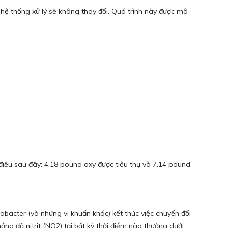
 hệ thống xử lý sẽ không thay đổi. Quá trình này được mô
điều sau đây: 4.18 pound oxy được tiêu thụ và 7.14 pound
obacter (và những vi khuẩn khác) kết thúc việc chuyển đổi
ồng độ nitrit (NO2) tại bất kỳ thời điểm nào thường dưới