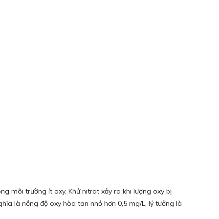
g môi trường ít oxy. Khử nitrat xảy ra khi lượng oxy bị
Nghĩa là nồng độ oxy hòa tan nhỏ hơn 0,5 mg/L, lý tưởng là