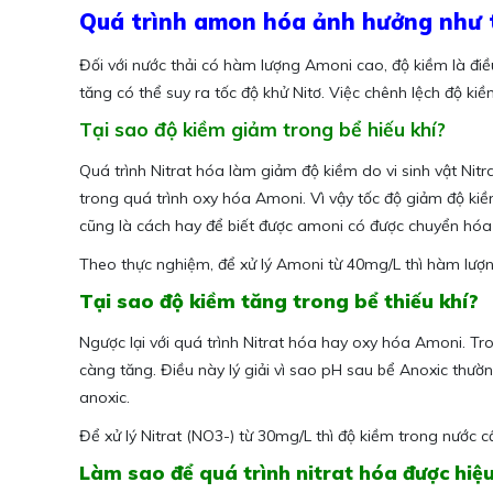
Quá trình amon hóa ảnh hưởng như 
Đối với nước thải có hàm lượng Amoni cao, độ kiềm là điều
tăng có thể suy ra tốc độ khử Nitơ. Việc chênh lệch độ kiề
Tại sao độ kiềm giảm trong bể hiếu khí?
Quá trình Nitrat hóa làm giảm độ kiềm do vi sinh vật Nit
trong quá trình oxy hóa Amoni. Vì vậy tốc độ giảm độ ki
cũng là cách hay để biết được amoni có được chuyển hóa
Theo thực nghiệm, để xử lý Amoni từ 40mg/L thì hàm lượ
Tại sao độ kiềm tăng trong bể thiếu khí?
Ngược lại với quá trình Nitrat hóa hay oxy hóa Amoni. Tron
càng tăng. Điều này lý giải vì sao pH sau bể Anoxic thườn
anoxic.
Để xử lý Nitrat (NO3-) từ 30mg/L thì độ kiềm trong nước c
Làm sao để quá trình nitrat hóa được hiệ