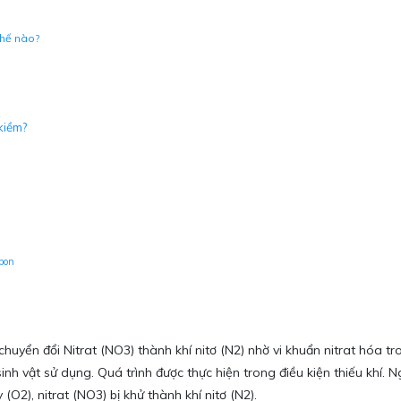
 thế nào?
kiềm?
bon
huyển đổi Nitrat (NO3) thành khí nitơ (N2) nhờ vi khuẩn nitrat hóa tron
sinh vật sử dụng. Quá trình được thực hiện trong điều kiện thiếu khí. 
(O2), nitrat (NO3) bị khử thành khí nitơ (N2).