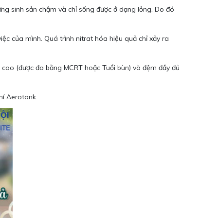
ưng sinh sản chậm và chỉ sống được ở dạng lỏng. Do đó
việc của mình. Quá trình nitrat hóa hiệu quả chỉ xảy ra
tế bào cao (được đo bằng MCRT hoặc Tuổi bùn) và đệm đầy đủ
hí Aerotank.