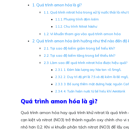
Quá trình amon hóa là gì?
Quá trình nitrat hóa trong xử lý nước thải là như
Phương trình đệm kiềm
Chu trình Nitrat hóahư
Vi khuẩn tham gia vào quá trình amon hóa
Quá trình amon hóa ảnh hưởng như thế nào đến độ 
Tại sao độ kiềm giảm trong bể hiếu khí?
Tại sao độ kiềm tăng trong bể thiếu khí?
Làm sao để quá trình nitrat hóa được hiệu quả?
1. Đảm bảo lượng oxy hòa tan <0.5mg/L
2. Duy trì độ pH là 7,5 và độ kiềm là 80 mg/L
3. Bổ sung thêm mật đường hoặc nguồn Car
4. Tuần hoàn nước từ bể hiếu khí Aerotank
Quá trình amon hóa là gì?
Quá trình amon hóa hay quá trình khử nitrat là quá trình c
cạn kiệt và nitrat (NO3) trở thành nguồn oxy chính cho vi 
nhỏ hơn 0,2. Khi vi khuẩn phân tách nitrat (NO3) để lấy oxy 