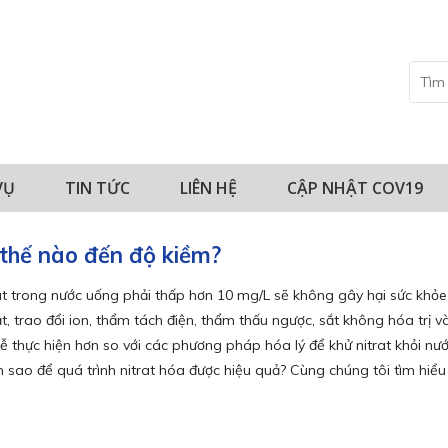
VỤ
TIN TỨC
LIÊN HỆ
CẬP NHẬT COV19
thế nào đến độ kiềm?
at trong nước uống phải thấp hơn 10 mg/L sẽ không gây hại sức khỏ
t, trao đổi ion, thẩm tách điện, thẩm thấu ngược, sắt không hóa trị 
dễ thực hiện hơn so với các phương pháp hóa lý để khử nitrat khỏi nư
sao để quá trình nitrat hóa được hiệu quả? Cùng chúng tôi tìm hiểu