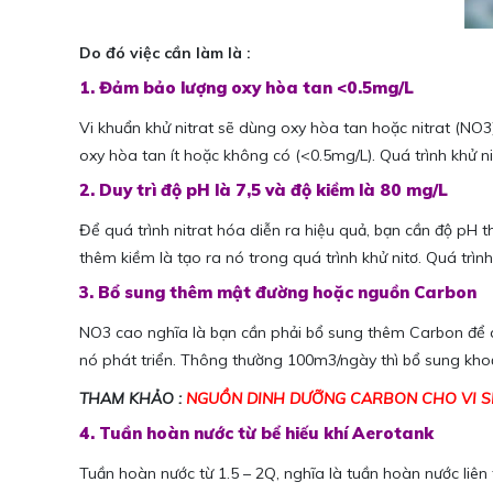
Do đó việc cần làm là :
1. Đảm bảo lượng oxy hòa tan <0.5mg/L
Vi khuẩn khử nitrat sẽ dùng oxy hòa tan hoặc nitrat (NO3
oxy hòa tan ít hoặc không có (<0.5mg/L). Quá trình khử nitr
2. Duy trì độ pH là 7,5 và độ kiềm là 80 mg/L
Để quá trình nitrat hóa diễn ra hiệu quả, bạn cần độ pH t
thêm kiềm là tạo ra nó trong quá trình khử nitơ. Quá trìn
3. Bổ sung thêm mật đường hoặc nguồn Carbon
NO3 cao nghĩa là bạn cần phải bổ sung thêm Carbon để cân
nó phát triển. Thông thường 100m3/ngày thì bổ sung kho
THAM KHẢO :
NGUỒN DINH DƯỠNG CARBON CHO VI SI
4. Tuần hoàn nước từ bể hiếu khí Aerotank
Tuần hoàn nước từ 1.5 – 2Q, nghĩa là tuần hoàn nước liê