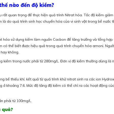
thế nào đến độ kiềm?
 rất quan trọng để thực hiện quá trình Nitrat hóa. Tốc độ kiềm giảm 
m là do quá trình sinh học chuyển hóa của vi sinh vật trong bể nước th
rat hóa sử dụng kiềm làm nguồn Cacbon để tăng trưởng và tổng hợp tế 
ềm có thể biết được hiệu quả trong quá trình chuyển hóa amoni. Ngư
 hay không.
ng kiềm trong nước phải từ 280mg/L. Đơn vị độ kiềm thường dùng là
g bể thiếu khí, kết quả từ quá trình khử nitrat sinh ra các ion Hydro
g ở khoảng 7.6. Mức độ tăng độ kiềm có thể chỉ ra các hoạt động của 
ần phải từ 100mg/L.
u quả?