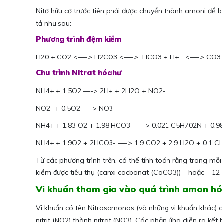
Nitơ hữu cơ trước tiên phải được chuyển thành amoni để b
tả như sau:
Phương trình đệm kiềm
H20 + CO2 <—-> H2CO3 <—-> HCO3 + H+ <—-> CO3 
Chu trình Nitrat hóahư
NH4+ + 1.5O2 —-> 2H+ + 2H2O + NO2-
NO2- + 0.5O2 —-> NO3-
NH4+ + 1.83 O2 + 1.98 HCO3- —-> 0.021 C5H702N + 0.9
NH4+ + 1.9O2 + 2HCO3- —-> 1.9 CO2 + 2.9 H2O + 0.1 C
Từ các phương trình trên, có thể tính toán rằng trong m
kiềm được tiêu thụ (canxi cacbonat (CaCO3)) – hoặc – 
Vi khuẩn tham gia vào quá trình amon h
Vi khuẩn có tên Nitrosomonas (và những vi khuẩn khác) ch
nitrit (NO2) thành nitrat (NO3). Các phản ứng diễn ra kết