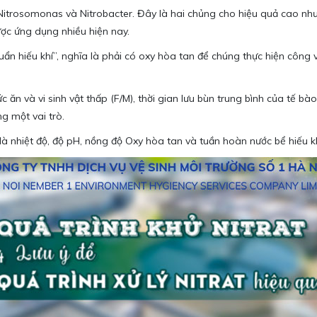
Nitrosomonas và Nitrobacter. Đây là hai chủng cho hiệu quả cao nh
ợc ứng dụng nhiều hiện nay.
khuẩn hiếu khí”, nghĩa là phải có oxy hòa tan để chúng thực hiện công 
 thức ăn và vi sinh vật thấp (F/M), thời gian lưu bùn trung bình của 
ng một vai trò.
 là nhiệt độ, độ pH, nồng độ Oxy hòa tan và tuần hoàn nước bể hiếu k