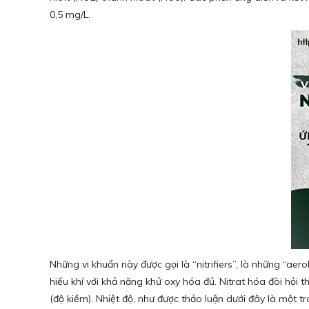
0,5 mg/L.
Những vi khuẩn này được gọi là “nitrifiers”, là những “aer
hiếu khí với khả năng khử oxy hóa đủ. Nitrat hóa đòi hỏi t
(độ kiềm). Nhiệt độ, như được thảo luận dưới đây là một t